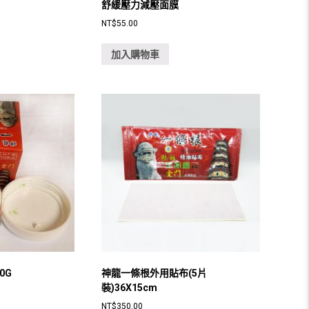
舒緩壓力減壓面膜
NT$
55.00
加入購物車
0G
神龍一條根外用貼布(5片
裝)36X15cm
NT$
350.00