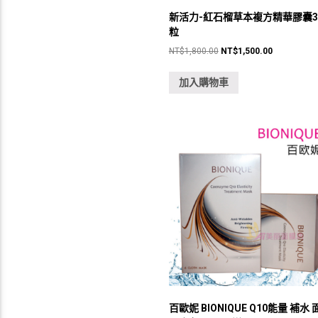
新活力-紅石榴草本複方精華膠囊3
粒
原
目
NT$
1,800.00
NT$
1,500.00
始
前
價
價
加入購物車
格：
格：
NT$1,800.00。
NT$1,500.
百歐妮 BIONIQUE Q10能量 補水 