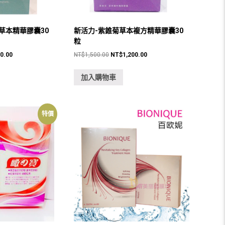
草本精華膠囊30
新活力-紫錐菊草本複方精華膠囊30
粒
目
原
目
00.00
NT$
1,500.00
NT$
1,200.00
前
始
前
價
價
價
加入購物車
格：
格：
格：
0.00。
NT$1,200.00。
NT$1,500.00。
NT$1,200.00。
特價