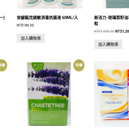
一)
安緹甌克諾敏消毒抗菌液 60ML/入
新活力-琉璃苣籽油
粒
NT$
180.00
原
NT$
1,500.00
NT$
1,2
始
加入購物車
價
加入購物車
格：
NT$1,50
特價
特價