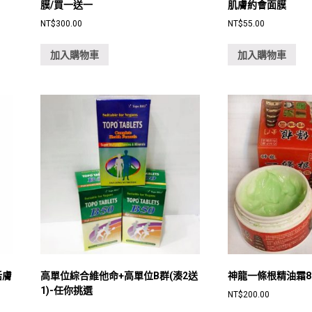
膜/買一送一
肌膚約會面膜
NT$
300.00
NT$
55.00
加入購物車
加入購物車
活膚
高單位綜合維他命+高單位B群(湊2送
神龍一條根精油霜8
1)-任你挑選
NT$
200.00