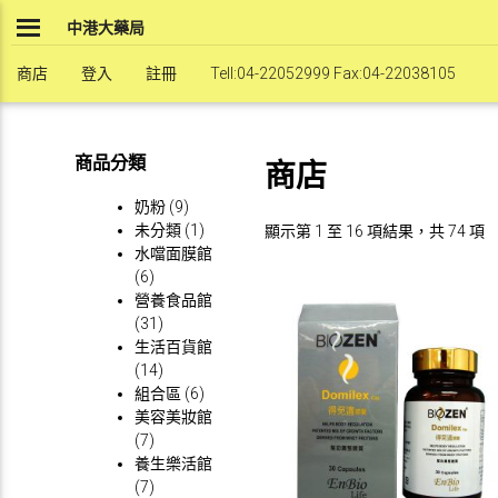
Skip
中港大藥局
to
content
商店
登入
註冊
Tell:04-22052999 Fax:04-22038105
商品分類
商店
奶粉
(9)
未分類
(1)
顯示第 1 至 16 項結果，共 74 項
水噹面膜館
(6)
營養食品館
(31)
生活百貨館
(14)
組合區
(6)
美容美妝館
(7)
養生樂活館
(7)