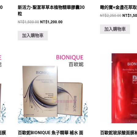
0
新活力-聖潔草草本植物精華膠囊30
瞰的寶+金盞花萃取
粒
原
NT$
2,250.00
NT$
1,5
始
原
目
NT$
1,500.00
NT$
1,200.00
價
始
前
加入購物車
格：
價
價
加入購物車
NT$2,25
格：
格：
00。
NT$1,500.00。
NT$1,200.00。
面膜
百歐妮BIONIQUE 魚子精華 補水 面
百歐妮玻尿酸面膜