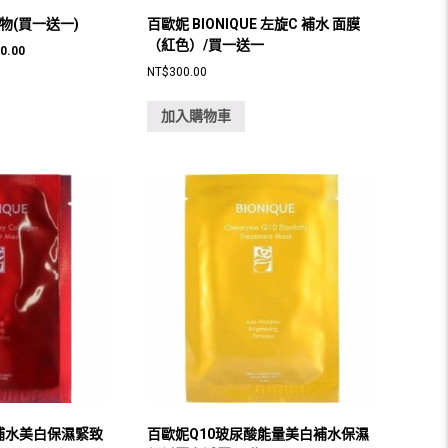
物(買一送一)
百歐妮 BIONIQUE 左旋C 補水 面膜
（紅色）/買一送一
目
00.00
前
NT$
300.00
價
格：
加入購物車
0.00。
NT$1,500.00。
補水美白保濕緊致
百歐妮Q10玻尿酸能量美白補水保濕