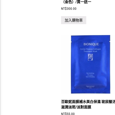
（金色）/買一送一
NT$
300.00
加入購物車
百歐妮面膜補水美白保濕 玻尿酸
滋潤淡斑/派對面膜
NT$
55.00