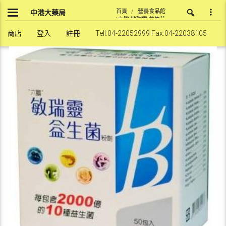
Skip
首頁
/
營養食品館
中港大藥局
to
/ 六鵬-敏瑞靈 益生菌
content
(粉劑)-50包/盒
商店
登入
註冊
Tell:04-22052999 Fax:04-22038105