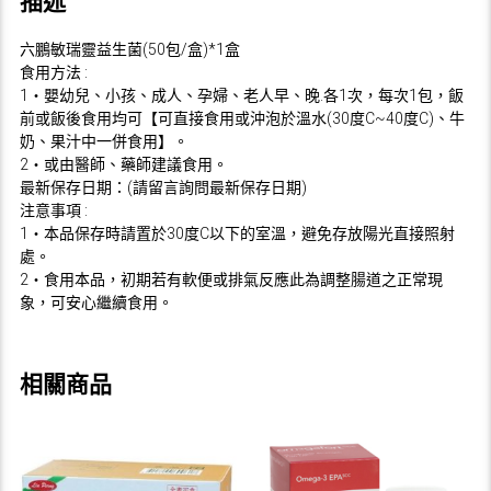
描述
盒
數
六鵬敏瑞靈益生菌(50包/盒)*1盒
量
食用方法 :
1‧嬰幼兒、小孩、成人、孕婦、老人早、晚.各1次，每次1包，飯
前或飯後食用均可【可直接食用或沖泡於溫水(30度C~40度C)、牛
奶、果汁中一併食用】。
2‧或由醫師、藥師建議食用。
最新保存日期：(請留言詢問最新保存日期)
注意事項 :
1‧本品保存時請置於30度C以下的室溫，避免存放陽光直接照射
處。
2‧食用本品，初期若有軟便或排氣反應此為調整腸道之正常現
象，可安心繼續食用。
相關商品