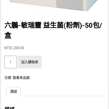
六鵬-敏瑞靈 益生菌(粉劑)-50包/
盒
NT$
1,200.00
六
加入購物車
鵬-
敏
瑞
分類:
營養食品館
靈
益
生
描述
菌
(粉
劑)-50
包/