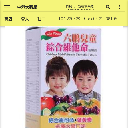
Skip
首頁
/
營養食品館
中港大藥局
to
/ 六鵬兒童綜合維他命
content
咀嚼錠(60粒)
商店
登入
註冊
Tell:04-22052999 Fax:04-22038105