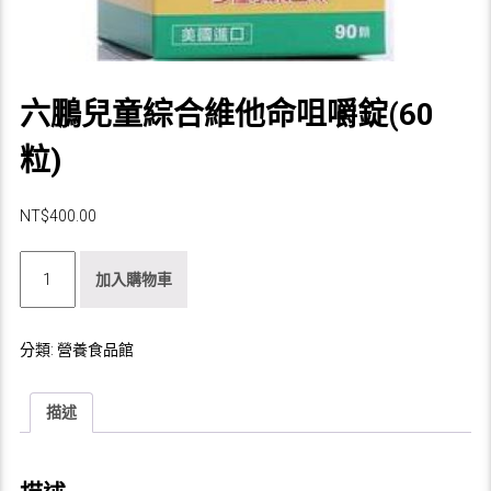
六鵬兒童綜合維他命咀嚼錠(60
粒)
NT$
400.00
六
加入購物車
鵬
兒
童
分類:
營養食品館
綜
合
維
描述
他
命
咀
嚼