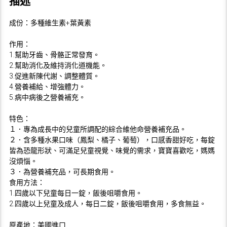
描述
錠
(60
成份：多種維生素+葉黃素
粒)
數
作用：
量
1.幫助牙齒、骨骼正常發育。
2.幫助消化及維持消化道機能。
3.促進新陳代謝、調整體質。
4.營養補給、增強體力。
5.病中病後之營養補充。
特色：
１．專為成長中的兒童所調配的綜合維他命營養補充品。
２．含多種水果口味（鳳梨、橘子、葡萄），口感香甜好吃，每錠
皆為恐龍形狀、可滿足兒童視覺、味覺的需求，寶寶喜歡吃，媽媽
沒煩惱。
３．為營養補充品，可長期食用。
食用方法：
1.四歲以下兒童每日一錠，飯後咀嚼食用。
2.四歲以上兒童及成人，每日二錠，飯後咀嚼食用，多食無益。
原產地：美國進口